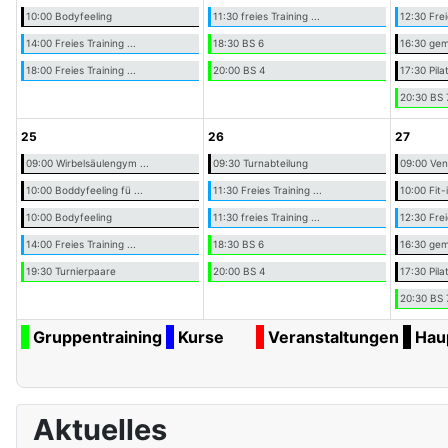
10:00 Bodyfeeling
11:30 freies Training ...
12:30 Frei
14:00 Freies Training ...
18:30 BS 6
16:30 geme
18:00 Freies Training ...
20:00 BS 4
17:30 Pila
20:30 BS 
25
26
27
09:00 Wirbelsäulengym ...
09:30 Turnabteilung
09:00 Ve
10:00 Boddyfeeling fü ...
11:30 Freies Training ...
10:00 Fit
10:00 Bodyfeeling
11:30 freies Training ...
12:30 Frei
14:00 Freies Training ...
18:30 BS 6
16:30 geme
19:30 Turnierpaare
20:00 BS 4
17:30 Pila
20:30 BS 
Gruppentraining
Kurse
Veranstaltungen
Hau
Aktuelles