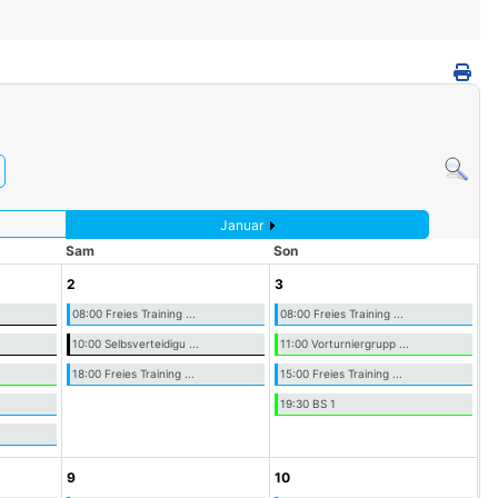
Januar
Sam
Son
2
3
08:00 Freies Training ...
08:00 Freies Training ...
10:00 Selbsverteidigu ...
11:00 Vorturniergrupp ...
18:00 Freies Training ...
15:00 Freies Training ...
19:30 BS 1
9
10