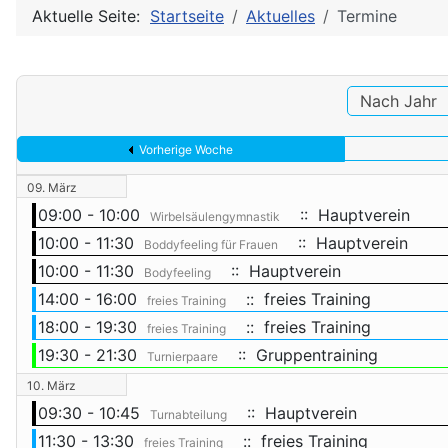
Aktuelle Seite:
Startseite
Aktuelles
Termine
Nach Jahr
Vorherige Woche
09. März
09:00 - 10:00
:: Hauptverein
Wirbelsäulengymnastik
10:00 - 11:30
:: Hauptverein
Boddyfeeling für Frauen
10:00 - 11:30
:: Hauptverein
Bodyfeeling
14:00 - 16:00
:: freies Training
freies Training
18:00 - 19:30
:: freies Training
freies Training
19:30 - 21:30
:: Gruppentraining
Turnierpaare
10. März
09:30 - 10:45
:: Hauptverein
Turnabteilung
11:30 - 13:30
:: freies Training
freies Training