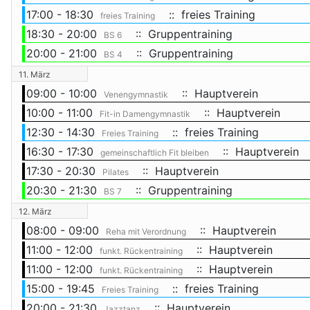
17:00 - 18:30
:: freies Training
freies Training
18:30 - 20:00
:: Gruppentraining
BS 6
20:00 - 21:00
:: Gruppentraining
BS 4
11. März
09:00 - 10:00
:: Hauptverein
Venengymnastik
10:00 - 11:00
:: Hauptverein
Fit-in Damengymnastik
12:30 - 14:30
:: freies Training
Freies Training
16:30 - 17:30
:: Hauptverein
gemeinschaftlich Fit bleiben
17:30 - 20:30
:: Hauptverein
Pilates
20:30 - 21:30
:: Gruppentraining
BS 7
12. März
08:00 - 09:00
:: Hauptverein
Reha mit Verordnung
11:00 - 12:00
:: Hauptverein
funkt. Rückentraining
11:00 - 12:00
:: Hauptverein
funkt. Rückentraining
15:00 - 19:45
:: freies Training
Freies Training
20:00 - 21:30
:: Hauptverein
Jazztanz