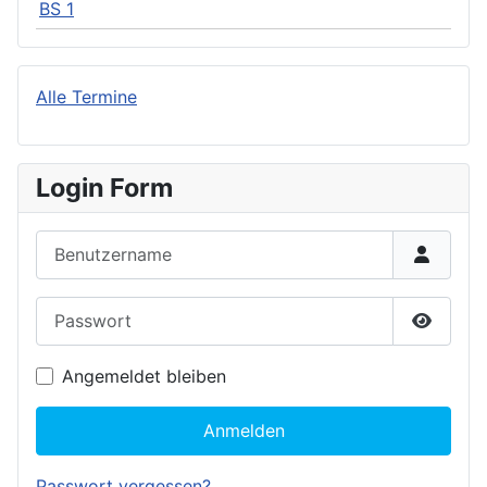
BS 1
Alle Termine
Login Form
Benutzername
Passwort
Passwor
Angemeldet bleiben
Anmelden
Passwort vergessen?