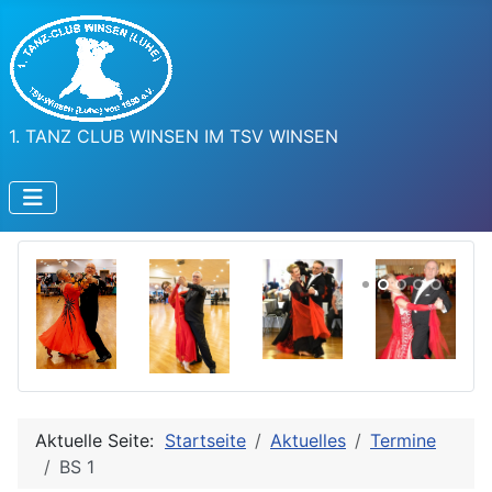
1. TANZ CLUB WINSEN IM TSV WINSEN
Aktuelle Seite:
Startseite
Aktuelles
Termine
BS 1