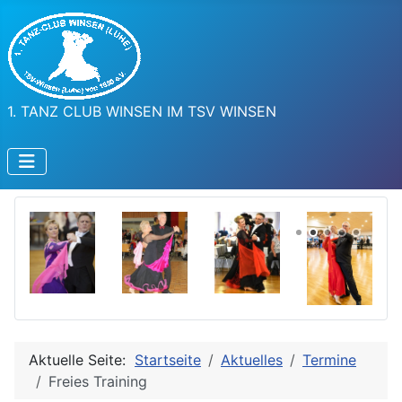
1. TANZ CLUB WINSEN IM TSV WINSEN
Aktuelle Seite:
Startseite
Aktuelles
Termine
Freies Training