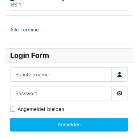
BS 1
Alle Termine
Login Form
Benutzername
Passwort
Passwor
Angemeldet bleiben
Anmelden