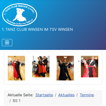
1. TANZ CLUB WINSEN IM TSV WINSEN
Aktuelle Seite:
Startseite
Aktuelles
Termine
BS 1